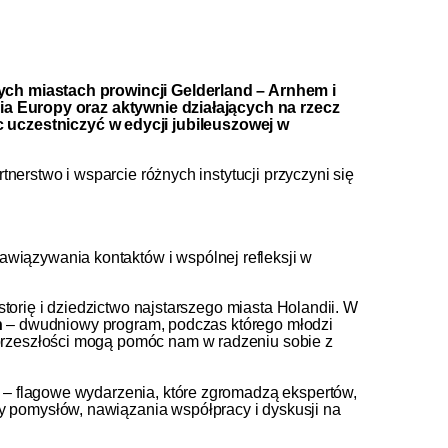
ych miastach prowincji
Gelderland
–
Arnhem
i
ia Europy oraz aktywnie działających na rzecz
c uczestniczyć w edycji jubileuszowej w
rtnerstwo i wsparcie różnych instytucji przyczyni się
.
awiązywania kontaktów i wspólnej refleksji w
storię i dziedzictwo najstarszego miasta Holandii. W
h
– dwudniowy program, podczas którego młodzi
z przeszłości mogą pomóc nam w radzeniu sobie z
– flagowe wydarzenia, które zgromadzą ekspertów,
ny pomysłów, nawiązania współpracy i dyskusji na