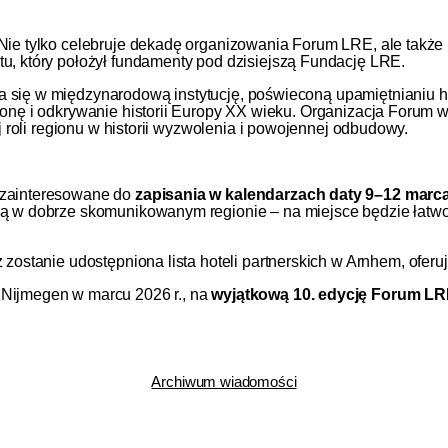
Nie tylko celebruje dekadę organizowania Forum LRE, ale także 
tu, który położył fundamenty pod dzisiejszą Fundację LRE.
się w międzynarodową instytucję, poświeconą upamiętnianiu his
ronę i odkrywanie historii Europy XX wieku. Organizacja Forum
ej roli regionu w historii wyzwolenia i powojennej odbudowy.
 zainteresowane do
zapisania w kalendarzach daty 9–12 marca
żą w dobrze skomunikowanym regionie – na miejsce będzie łatwo
ż zostanie udostępniona lista hoteli partnerskich w Arnhem, ofe
 Nijmegen w marcu 2026 r., na
wyjątkową 10. edycję Forum LR
Archiwum wiadomości