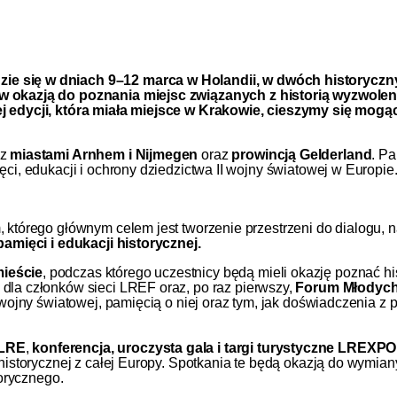
ie się w dniach 9–12 marca w Holandii, w dwóch historyczn
ków okazją do poznania miejsc związanych z historią wyzwolen
ej edycji, która miała miejsce w Krakowie, cieszymy się mogą
 z
miastami Arnhem i Nijmegen
oraz
prowincją
Gelderland
. Pa
ci, edukacji i ochrony dziedzictwa II wojny światowej w Europie
 którego głównym celem jest tworzenie przestrzeni do dialogu, n
pamięci i edukacji historycznej.
ieście
, podczas którego uczestnicy będą mieli okazję poznać hi
dla członków sieci LREF oraz, po raz pierwszy,
Forum Młodyc
I wojny światowej, pamięcią o niej oraz tym, jak doświadczenia 
 LRE
,
konferencja, uroczysta gala i targi turystyczne LREXPO
 historycznej z całej Europy. Spotkania te będą okazją do wymia
torycznego.