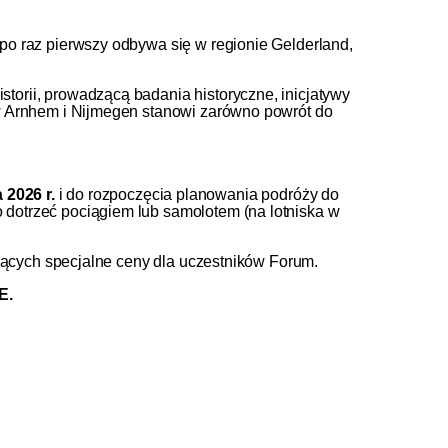
po raz pierwszy odbywa się w regionie Gelderland,
torii, prowadzącą badania historyczne, inicjatywy
 w Arnhem i Nijmegen stanowi zarówno powrót do
 2026 r.
i do rozpoczęcia planowania podróży do
 dotrzeć pociągiem lub samolotem (na lotniska w
rujących specjalne ceny dla uczestników Forum.
E.