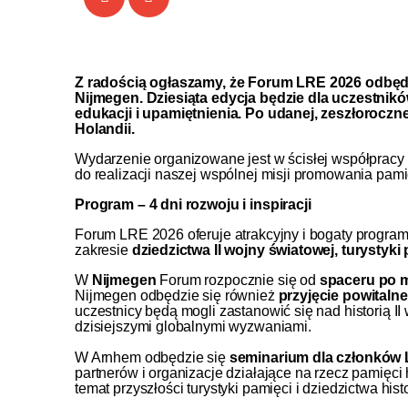
Z radością ogłaszamy, że
Forum LRE 2026
odbędz
Nijmegen
. Dziesiąta edycja będzie dla uczestni
edukacji i upamiętnienia. Po udanej, zeszłoroczn
Holandii.
Wydarzenie organizowane jest w ścisłej współpracy
do realizacji naszej wspólnej misji promowania pamię
Program – 4 dni rozwoju i inspiracji
Forum LRE 2026 oferuje atrakcyjny i bogaty program,
zakresie
dziedzictwa II wojny światowej, turystyki 
W
Nijmegen
Forum rozpocznie się od
spaceru po m
Nijmegen odbędzie się również
przyjęcie powitalne
uczestnicy będą mogli zastanowić się nad historią I
dzisiejszymi globalnymi wyzwaniami.
W Arnhem odbędzie się
seminarium dla członków
partnerów i organizacje działające na rzecz pamięci
temat przyszłości turystyki pamięci i dziedzictwa his