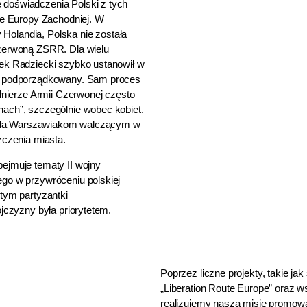
doświadczenia Polski z tych
ie Europy Zachodniej. W
y Holandia, Polska nie została
Czerwoną ZSRR. Dla wielu
ek Radziecki szybko ustanowił w
ie podporządkowany. Sam proces
łnierze Armii Czerwonej często
ach”, szczególnie wobec kobiet.
mogła Warszawiakom walczącym w
zczenia miasta.
ejmuje tematy II wojny
go w przywróceniu polskiej
tym partyzantki
jczyzny była priorytetem.
Poprzez liczne projekty, takie j
„Liberation Route Europe” oraz 
realizujemy naszą misję promowan