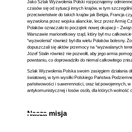
Jako Szlak Wyzwolenia Polski rozpoznajemy odmienne 
czasów się od sytuacji innych krajów, w tym szczególn
przeciwieństwie do takich krajów jak Belgia, Francja cz
wyzwolona przez wojska alianckie, lecz przez Armię 
Polaków oznaczało to początek nowej okupacji – Związ
Warszawie marionetkowy rząd, który był mu całkowic
“wyzwolenia” również był dla wielu Polaków bolesny. Żo
dopuszczali się aktów przemocy na “wyzwalanych teren
Józef Stalin również nie pozwolił, aby jego armia po
powstaniu, co doprowadziło do niemal całkowitego znis
Szlak Wyzwolenia Polska swoim zasięgiem działania ob
światowej, w tym wysiłki Polskiego Państwa Podziemne
państwowości i suwerenności, oraz lat powojennych, w 
antykomunistycznej i losów osób, dla których wolność o
Nasza misja