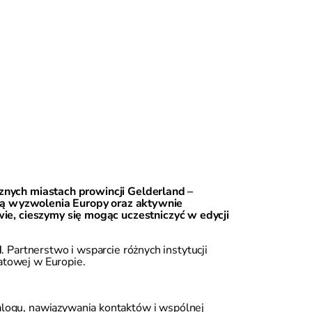
znych miastach prowincji
Gelderland
–
orią wyzwolenia Europy oraz aktywnie
owie, cieszymy się mogąc uczestniczyć w edycji
d
. Partnerstwo i wsparcie różnych instytucji
iatowej w Europie.
alogu, nawiązywania kontaktów i wspólnej