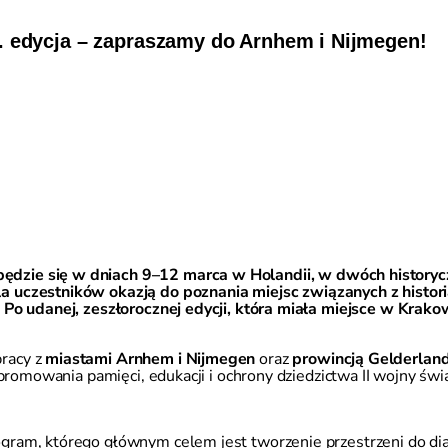
. edycja – zapraszamy do Arnhem i Nijmegen!
ędzie się w dniach 9–12 marca w Holandii, w dwóch historyc
dla uczestników okazją do poznania miejsc związanych z hist
. Po udanej, zeszłorocznej edycji, która miała miejsce w Krak
pracy z
miastami Arnhem i Nijmegen
oraz
prowincją
Gelderlan
i promowania pamięci, edukacji i ochrony dziedzictwa II wojny św
ogram, którego głównym celem jest tworzenie przestrzeni do di