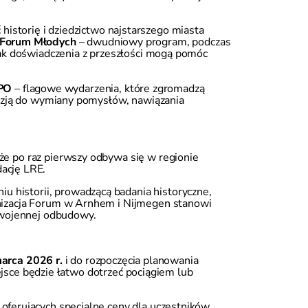
 historię i dziedzictwo najstarszego miasta
Forum Młodych
– dwudniowy program, podczas
 jak doświadczenia z przeszłości mogą pomóc
XPO
– flagowe wydarzenia, które zgromadzą
okazją do wymiany pomysłów, nawiązania
kże po raz pierwszy odbywa się w regionie
dację LRE.
 historii, prowadzącą badania historyczne,
ganizacja Forum w Arnhem i Nijmegen stanowi
powojennej odbudowy.
arca 2026 r.
i do rozpoczęcia planowania
jsce będzie łatwo dotrzeć pociągiem lub
 oferujących specjalne ceny dla uczestników