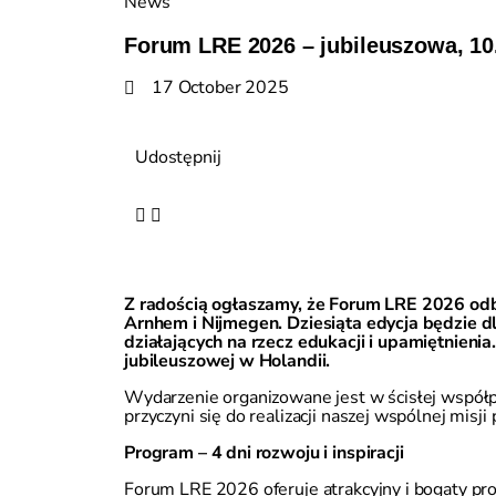
News
Forum LRE 2026 – jubileuszowa, 10
17 October 2025
Udostępnij
Z radością ogłaszamy, że
Forum LRE 2026
odb
Arnhem
i
Nijmegen
. Dziesiąta edycja będzie 
działających na rzecz edukacji i upamiętnienia
jubileuszowej w Holandii.
Wydarzenie organizowane jest w ścisłej współ
przyczyni się do realizacji naszej wspólnej misj
Program – 4 dni rozwoju i inspiracji
Forum LRE 2026 oferuje atrakcyjny i bogaty pr