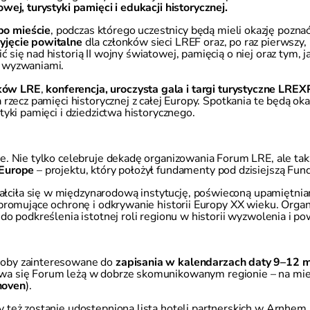
wej, turystyki pamięci i edukacji historycznej.
po mieście
, podczas którego uczestnicy będą mieli okazję poznać
yjęcie powitalne
dla członków sieci LREF oraz, po raz pierwszy,
 się nad historią II wojny światowej, pamięcią o niej oraz tym,
i wyzwaniami.
nków LRE
,
konferencja, uroczysta gala i targi turystyczne LRE
a rzecz pamięci historycznej z całej Europy. Spotkania te będą 
tyki pamięci i dziedzictwa historycznego.
ie. Nie tylko celebruje dekadę organizowania Forum LRE, ale ta
 Europe
– projektu, który położył fundamenty pod dzisiejszą Fun
ciła się w międzynarodową instytucję, poświeconą upamiętnianiu
e promujące ochronę i odkrywanie historii Europy XX wieku. Or
 do podkreślenia istotnej roli regionu w historii wyzwolenia i 
soby zainteresowane do
zapisania w kalendarzach daty 9–12 m
ywa się Forum leżą w dobrze skomunikowanym regionie – na mie
hoven
).
y też zostanie udostępniona lista hoteli partnerskich w Arnhem,