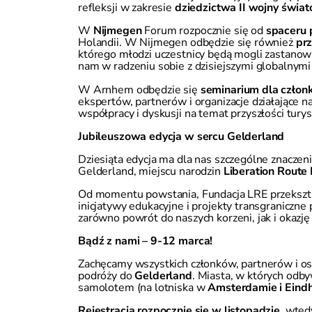
refleksji w zakresie
dziedzictwa II wojny świato
W
Nijmegen
Forum rozpocznie się od
spaceru 
Holandii. W Nijmegen odbędzie się również
prz
którego młodzi uczestnicy będą mogli zastanowić
nam w radzeniu sobie z dzisiejszymi globalnym
W Arnhem odbędzie się
seminarium dla czło
ekspertów, partnerów i organizacje działające n
współpracy i dyskusji na temat przyszłości turys
Jubileuszowa edycja w sercu Gelderland
Dziesiąta edycja ma dla nas szczególne znaczen
Gelderland, miejscu narodzin
Liberation Route
Od momentu powstania, Fundacja LRE przekształ
inicjatywy edukacyjne i projekty transgraniczn
zarówno powrót do naszych korzeni, jak i okazję
Bądź z nami – 9-12 marca!
Zachęcamy wszystkich członków, partnerów i o
podróży do
Gelderland
. Miasta, w których odb
samolotem (na lotniska w
Amsterdamie i Eind
Rejestracja rozpocznie się w listopadzie
, wted